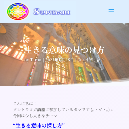
生きる意味の見つけ方
by
Tama
|
2021年11月18日
|
タントラ
,
紹介
こんにちは！
タントラヨガ講座に参加しているタマです (｡・∀・｡)ゝ
今回は少し大きなテーマ
“生きる意味の探し方”