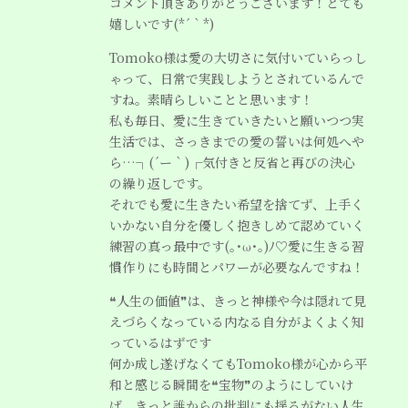
コメント頂きありがとうございます！とても
嬉しいです(*´｀*)
Tomoko様は愛の大切さに気付いていらっし
ゃって、日常で実践しようとされているんで
すね。素晴らしいことと思います！
私も毎日、愛に生きていきたいと願いつつ実
生活では、さっきまでの愛の誓いは何処へや
ら…┐(´ー｀)┌気付きと反省と再びの決心
の繰り返しです。
それでも愛に生きたい希望を捨てず、上手く
いかない自分を優しく抱きしめて認めていく
練習の真っ最中です(｡･ω･｡)ﾉ♡愛に生きる習
慣作りにも時間とパワーが必要なんですね！
❝人生の価値❞は、きっと神様や今は隠れて見
えづらくなっている内なる自分がよくよく知
っているはずです
何か成し遂げなくてもTomoko様が心から平
和と感じる瞬間を❝宝物❞のようにしていけ
ば、きっと誰からの批判にも揺るがない人生