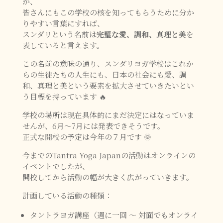
が、
皆さんにもこの学校の核を知ってもらうために分か
りやすい言葉にすれば、
スンダリという名前は
完璧な愛、調和、真理と美
を
表していると言えます。
この名前の意味の通り、スンダリヨガ学校は
これか
らの生徒たちの人生にも、日本の社会にも
愛、調
和、真理と美という要素を拡大させていきたいとい
う目標を持っています 🔥
学校の場所は現在具体的にまだ決定にはなっていま
せんが、6
月～7月には発表できそうです。
正式な開校の予定は今年の７月です 🌞
今までのTantra Yoga Japanの活動はオンラインの
イベントでしたが、
開校してから活動の幅が大きく広がっていきます。
計画している活動の種類：
タントラヨガ講座（週に一回 ～ 対面でもオンライ