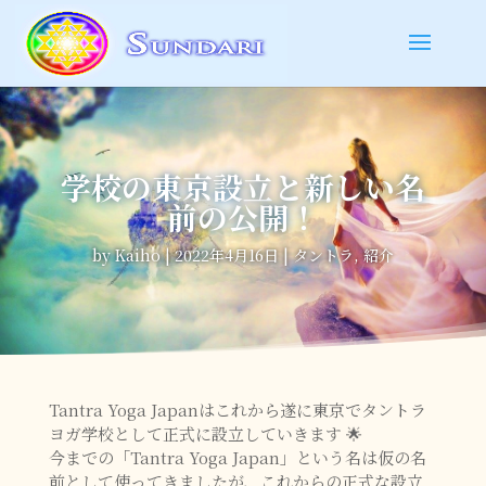
学校の東京設立と新しい名
前の公開！
by
Kaiho
|
2022年4月16日
|
タントラ
,
紹介
Tantra Yoga Japanはこれから遂に東京でタントラ
ヨガ学校として正式に設立していきます 🌟
今までの「Tantra Yoga Japan」という名は仮の名
前として使ってきましたが、
これからの正式な設立